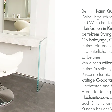
Bei mir,
Karin Kr
Dabei lege ich se
und Wünsche. La
Hairfashion in 
perfektem Stylin
Ob
Balayage, Om
meine Leidenscha
Ihre natürliche S
zu betonen.
Von einer
subtil
meine Ausbildung
Passende für Sie 
kräftige Global
Hochzeiten sind 
Herausforderung 
Hochzeits-Looks
e
auch Einfühlungs
Kunden bei der Ve